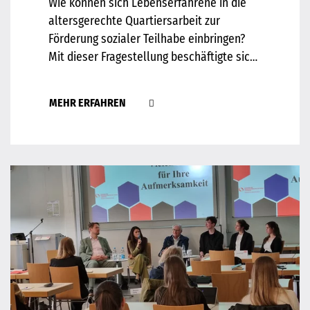
Wie können sich Lebenserfahrene in die
altersgerechte Quartiersarbeit zur
Förderung sozialer Teilhabe einbringen?
Mit dieser Fragestellung beschäftigte sich
unsere Projektgruppe im Rahmen des IPV-
Projekts „Zukunftsfähige Stadtentwicklung
MEHR ERFAHREN
– Nachhaltig. Integriert. Partizipativ.“ im
Masterstudiengang…