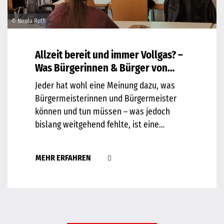
© Nicola Roth
Allzeit bereit und immer Vollgas? –
Was Bürgerinnen & Bürger von
Gemeindeoberhäuptern erwarten
Jeder hat wohl eine Meinung dazu, was
Bürgermeisterinnen und Bürgermeister
können und tun müssen – was jedoch
bislang weitgehend fehlte, ist eine
systematische und empirische Analyse
der Erwartungshaltung von Bürgerinnen
MEHR ERFAHREN
und Bürgern, wenn es um „ihr“
Gemeindeoberhaupt geht. Oder
einfacher…