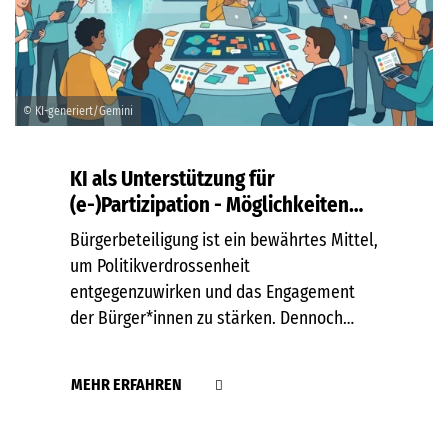
© KI-generiert/Gemini
KI als Unterstützung für
(e-)Partizipation - Möglichkeiten
und Grenzen
Bürgerbeteiligung ist ein bewährtes Mittel,
um Politikverdrossenheit
entgegenzuwirken und das Engagement
der Bürger*innen zu stärken. Dennoch
stellen der Zeit- und Ressourcenaufwand
sowohl für die Bürger*innen als auch für
MEHR ERFAHREN
die Kommunalverwaltungen eine große
Herausforderung dar. Hinzu kommen…