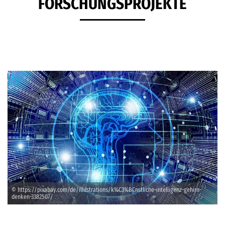
FORSCHUNGSPROJEKTE
© https://pixabay.com/de/illustrations/k%C3%BCnstliche-intelligenz-gehirn-
denken-3382507/