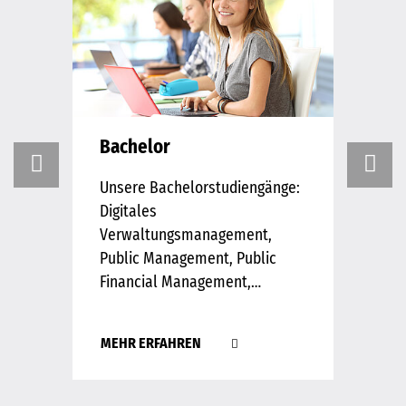
Bachelor
Ma
Unsere Bachelorstudiengänge:
Di
Digitales
Ma
Verwaltungsmanagement,
Ma
Public Management, Public
(M
Financial Management,…
Ve
MEHR ERFAHREN
ME