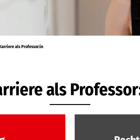
Karriere als Professor:in
rriere als Professor
g
Recht