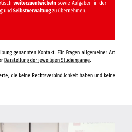
aktisch
weiterzuentwickeln
sowie Aufgaben in der
ng
und
Selbstverwaltung
zu übernehmen.
ibung genannten Kontakt. Für Fragen allgemeiner Art
er
Darstellung der jeweiligen Studiengänge
.
erte, die keine Rechtsverbindlichkeit haben und keine