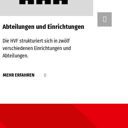
Abteilungen und Einrichtungen
Kliman
Die HVF strukturiert sich in zwölf
Die HVF 
verschiedenen Einrichtungen und
Klimasch
Abteilungen.
klimaneu
und Leh
MEHR ERFAHREN
MEHR E