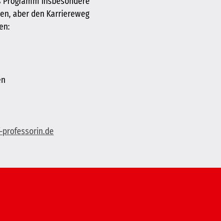
as Programm insbesondere
men, aber den Karriereweg
en:
en
professorin.de