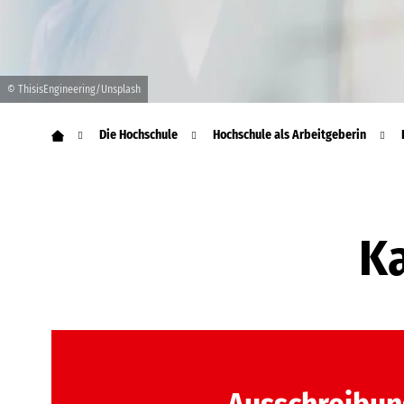
© ThisisEngineering/Unsplash
Die Hochschule
Hochschule als Arbeitgeberin
Ka
Ausschreibun