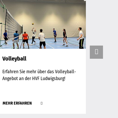
Volleyball
Yoga
Erfahren Sie mehr über das Volleyball-
Erfahren
Angebot an der HVF Ludwigsburg!
Yoga-Ang
MEHR ERFAHREN
MEHR E