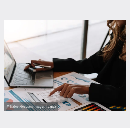
© Natee Meepian's Images | Canva