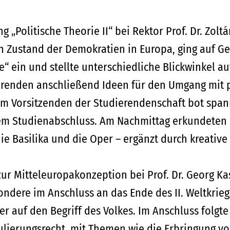
 „Politische Theorie II“ bei Rektor Prof. Dr. Zolt
en Zustand der Demokratien in Europa, ging auf G
 ein und stellte unterschiedliche Blickwinkel a
erenden anschließend Ideen für den Umgang mit 
m Vorsitzenden der Studierendenschaft bot span
m Studienabschluss. Am Nachmittag erkundeten d
e Basilika und die Oper – ergänzt durch kreative
ur Mitteleuropakonzeption bei Prof. Dr. Georg Kas
ndere im Anschluss an das Ende des II. Weltkrieg
 auf den Begriff des Volkes. Im Anschluss folgte e
lierungsrecht, mit Themen wie die Erbringung vo