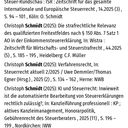
Steuer-Rundschau : ISR : Zeitschrift für das gesamte
Internationale und Europäische Steuerrecht , 14.2025 (3) ,
S. 94 – 101 , Köln: O. Schmidt
Christoph
Schmidt
(2025): Die strafrechtliche Relevanz
des qualifizierten Freitextfeldes nach § 150 Abs. 7 Satz 1
AO in der Einkommensteuererklärung, In: Wistra :
Zeitschrift für Wirtschafts- und Steuerstrafrecht , 44.2025
(5) , S. 185 – 195 , Heidelberg: C.F. Müller
Christoph
Schmidt
(2025): Verfahrensrecht, In:
Steuerrecht aktuell 2/2025 / Uwe Demmler/Thomas
Egner (Hrsg.) , 2025 (2) , S. 134 – 162 , Herne: NWB
Christoph
Schmidt
(2025): KI und Steuerrecht: Inwieweit
ist die automatisierte Bearbeitung von Steuererklärungen
rechtlich zulässig?, In: Kanzleiführung professionell : KP ;
aktives Kanzleimanagement, Honorarpolitik,
Gebührenrecht des Steuerberaters , 2025 (11) , S. 196 –
199 , Nordkirchen: IWW