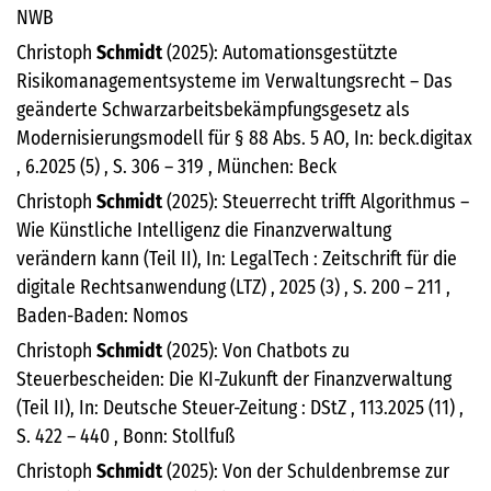
NWB
Christoph
Schmidt
(2025): Automationsgestützte
Risikomanagementsysteme im Verwaltungsrecht – Das
geänderte Schwarzarbeitsbekämpfungsgesetz als
Modernisierungsmodell für § 88 Abs. 5 AO, In: beck.digitax
, 6.2025 (5) , S. 306 – 319 , München: Beck
Christoph
Schmidt
(2025): Steuerrecht trifft Algorithmus –
Wie Künstliche Intelligenz die Finanzverwaltung
verändern kann (Teil II), In: LegalTech : Zeitschrift für die
digitale Rechtsanwendung (LTZ) , 2025 (3) , S. 200 – 211 ,
Baden-Baden: Nomos
Christoph
Schmidt
(2025): Von Chatbots zu
Steuerbescheiden: Die KI-Zukunft der Finanzverwaltung
(Teil II), In: Deutsche Steuer-Zeitung : DStZ , 113.2025 (11) ,
S. 422 – 440 , Bonn: Stollfuß
Christoph
Schmidt
(2025): Von der Schuldenbremse zur