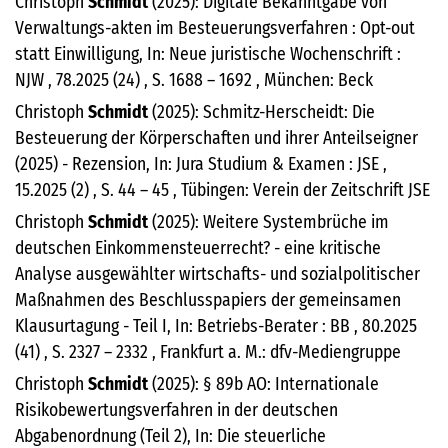
Christoph
Schmidt
(2025): Digitale Bekanntgabe von
Verwaltungs-akten im Besteuerungsverfahren : Opt-out
statt Einwilligung, In: Neue juristische Wochenschrift :
NJW , 78.2025 (24) , S. 1688 – 1692 , München: Beck
Christoph
Schmidt
(2025): Schmitz-Herscheidt: Die
Besteuerung der Körperschaften und ihrer Anteilseigner
(2025) - Rezension, In: Jura Studium & Examen : JSE ,
15.2025 (2) , S. 44 – 45 , Tübingen: Verein der Zeitschrift JSE
Christoph
Schmidt
(2025): Weitere Systembrüche im
deutschen Einkommensteuerrecht? - eine kritische
Analyse ausgewählter wirtschafts- und sozialpolitischer
Maßnahmen des Beschlusspapiers der gemeinsamen
Klausurtagung - Teil I, In: Betriebs-Berater : BB , 80.2025
(41) , S. 2327 – 2332 , Frankfurt a. M.: dfv-Mediengruppe
Christoph
Schmidt
(2025): § 89b AO: Internationale
Risikobewertungsverfahren in der deutschen
Abgabenordnung (Teil 2), In: Die steuerliche