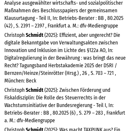
Analyse ausgewählter wirtschafts- und sozialpolitischer
Maßnahmen des Beschlusspapiers der gemeinsamen
Klausurtagung - Teil II, In: Betriebs-Berater : BB , 80.2025
(42) , S. 2391 – 2397 , Frankfurt a. M.: dfv-Mediengruppe
Christoph
Schmidt
(2025): Effizient, aber ungerecht? Die
digitale Bekanntgabe von Verwaltungsakten zwischen
Innovation und Inklusion im Lichte des §122a AO, In:
Digitalregulierung in der Bewährung : was bringt das neue
Recht? Tagungsband Herbstakademie 2025 der DSRI /
Bernzen/Heinze/Steinrötter (Hrsg.) , 26 , S. 703 – 721 ,
München: Beck
Christoph
Schmidt
(2025): Zwischen Förderung und
Fiskaldisziplin: Die Rolle des Steuerrechts in der
Wachstumsinitiative der Bundesregierung - Teil I, In:
Betriebs-Berater : BB , 80.2025 (6) , S. 279 – 283 , Frankfurt
a. M.: dfv-Mediengruppe
Christoph
Schmidt
(2025): Was macht TAXPUNK aus? Ein