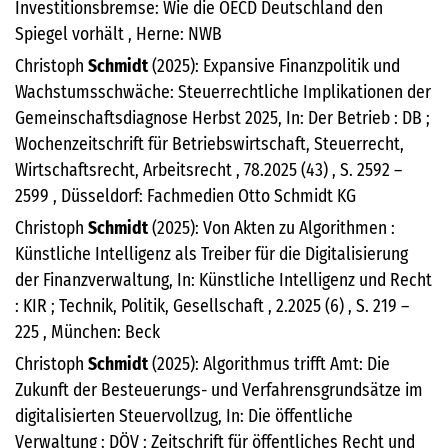
Investitionsbremse: Wie die OECD Deutschland den
Spiegel vorhält , Herne: NWB
Christoph
Schmidt
(2025): Expansive Finanzpolitik und
Wachstumsschwäche: Steuerrechtliche Implikationen der
Gemeinschaftsdiagnose Herbst 2025, In: Der Betrieb : DB ;
Wochenzeitschrift für Betriebswirtschaft, Steuerrecht,
Wirtschaftsrecht, Arbeitsrecht , 78.2025 (43) , S. 2592 –
2599 , Düsseldorf: Fachmedien Otto Schmidt KG
Christoph
Schmidt
(2025): Von Akten zu Algorithmen :
Künstliche Intelligenz als Treiber für die Digitalisierung
der Finanzverwaltung, In: Künstliche Intelligenz und Recht
: KIR ; Technik, Politik, Gesellschaft , 2.2025 (6) , S. 219 –
225 , München: Beck
Christoph
Schmidt
(2025): Algorithmus trifft Amt: Die
Zukunft der Besteuerungs- und Verfahrensgrundsätze im
digitalisierten Steuervollzug, In: Die öffentliche
Verwaltung : DÖV ; Zeitschrift für öffentliches Recht und