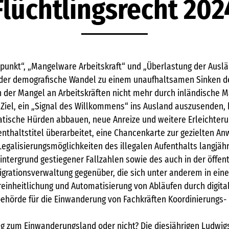
Flüchtlingsrecht 202
unkt“, „Mangelware Arbeitskraft“ und „Überlastung der Auslän
e der demografische Wandel zu einem unaufhaltsamen Sinken d
er Mangel an Arbeitskräften nicht mehr durch inländische M
Ziel, ein „Signal des Willkommens“ ins Ausland auszusenden,
tische Hürden abbauen, neue Anreize und weitere Erleichterun
nthaltstitel überarbeitet, eine Chancenkarte zur gezielten A
egalisierungsmöglichkeiten des illegalen Aufenthalts langjähr
ntergrund gestiegener Fallzahlen sowie des auch in der öffen
igrationsverwaltung gegenüber, die sich unter anderem in ei
reinheitlichung und Automatisierung von Abläufen durch digita
behörde für die Einwanderung von Fachkräften Koordinierungs
 zum Einwanderungsland oder nicht? Die diesjährigen Ludwig