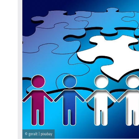
© geralt | pixabay