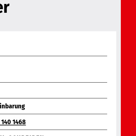
er
einbarung
1 140 1468