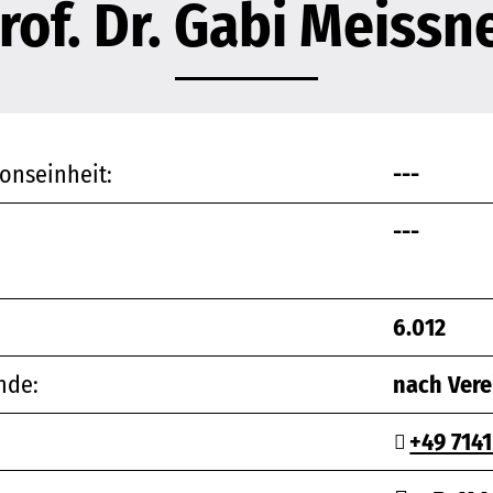
rof. Dr. Gabi Meissn
onseinheit:
---
---
6.012
nde:
nach Ver
+49 714