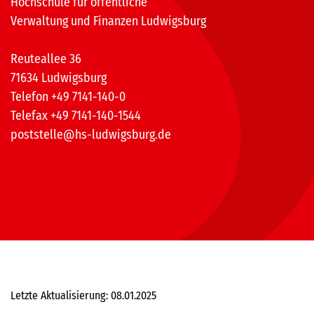
Hochschule für öffentliche
Verwaltung und Finanzen Ludwigsburg
Reuteallee 36
71634 Ludwigsburg
Telefon +49 7141-140-0
Telefax +49 7141-140-1544
poststelle@hs-ludwigsburg.de
Letzte Aktualisierung: 08.01.2025