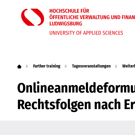
Further training
Tagesveranstaltungen
Weiterb
Onlineanmeldeformula
Rechtsfolgen nach E