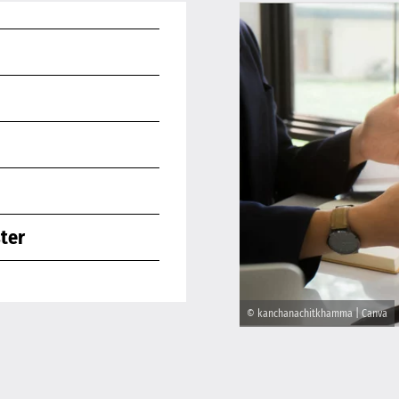
ter
© kanchanachitkhamma | Canva