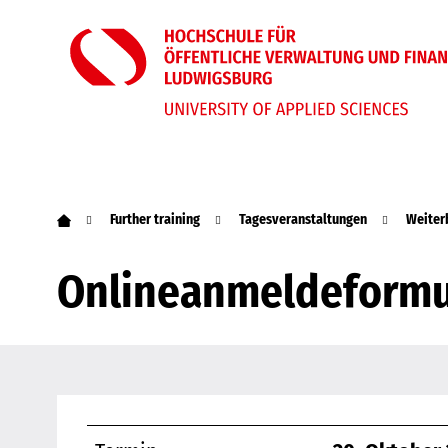
Further training
Tagesveranstaltungen
Weiter
Onlineanmeldeformul