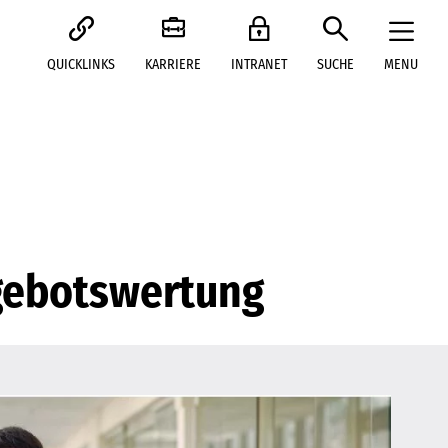
QUICKLINKS
KARRIERE
INTRANET
SUCHE
MENU
gebotswertung