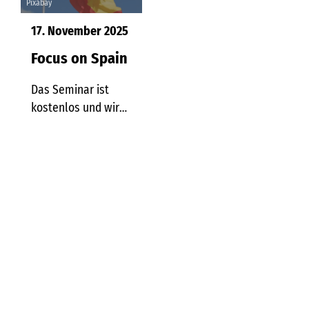
Pixabay
17. November 2025
Focus on Spain
Das Seminar ist
kostenlos und wird
von Prof. Dr.
Angelika Dölker
moderiert, die das
Zentrum für
internationale
Steuerprüfungen
Baden-
Württemberg leitet.