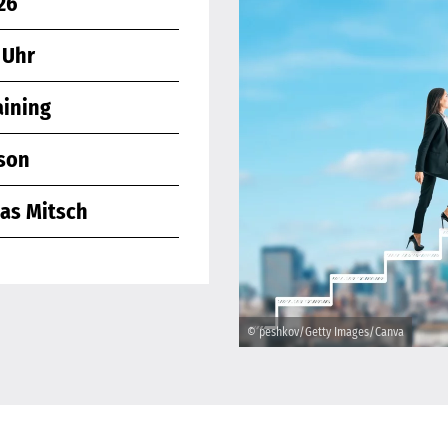
26
 Uhr
aining
rson
ias Mitsch
© peshkov/Getty Images/Canva