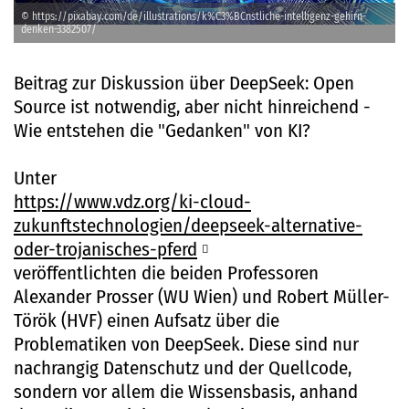
© https://pixabay.com/de/illustrations/k%C3%BCnstliche-intelligenz-gehirn-
denken-3382507/
Beitrag zur Diskussion über DeepSeek: Open
Source ist notwendig, aber nicht hinreichend -
Wie entstehen die "Gedanken" von KI?
Unter
https://www.vdz.org/ki-cloud-
zukunftstechnologien/deepseek-alternative-
oder-trojanisches-pferd
veröffentlichten die beiden Professoren
Alexander Prosser (WU Wien) und Robert Müller-
Török (HVF) einen Aufsatz über die
Problematiken von DeepSeek. Diese sind nur
nachrangig Datenschutz und der Quellcode,
sondern vor allem die Wissensbasis, anhand