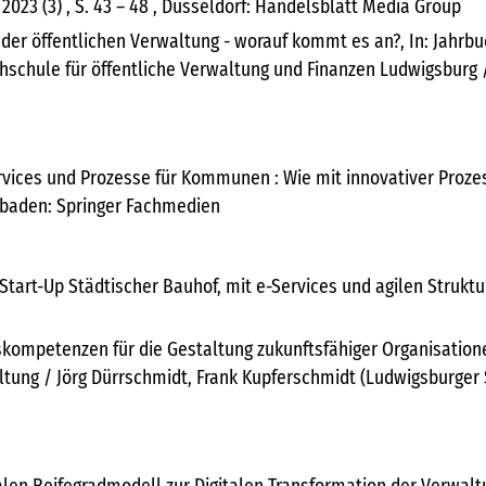
3 (3) , S. 43 – 48 , Düsseldorf: Handelsblatt Media Group
 der öffentlichen Verwaltung - worauf kommt es an?, In: Jahrbu
chule für öffentliche Verwaltung und Finanzen Ludwigsburg / Jö
rvices und Prozesse für Kommunen : Wie mit innovativer Proze
esbaden: Springer Fachmedien
: Start-Up Städtischer Bauhof, mit e-Services und agilen Strukt
skompetenzen für die Gestaltung zukunftsfähiger Organisationen
altung / Jörg Dürrschmidt, Frank Kupferschmidt (Ludwigsburger