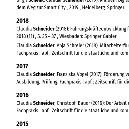
Birgit
Schenk
; Claudia
Schneider
(2019): Mit dem Digit
dem Weg zur Smart City , 2019 , Heidelberg: Springer
2018
Claudia
Schneider
(2018): Führungskräfteentwicklung f
2018 (11) , S. 35 – 37 , Wiesbaden: Springer Gabler
Claudia
Schneider
; Anja Schreier (2018): Mitarbeiterf
Fachpraxis : apf ; Zeitschrift für die staatliche und ko
2017
Claudia
Schneider
; Franziska Vogel (2017): Förderung
Ausbildung, Prüfung, Fachpraxis : apf ; Zeitschrift für 
2016
Claudia
Schneider
; Christoph Bauer (2016): Der Arbeit
Fachpraxis : apf ; Zeitschrift für die staatliche und ko
2015