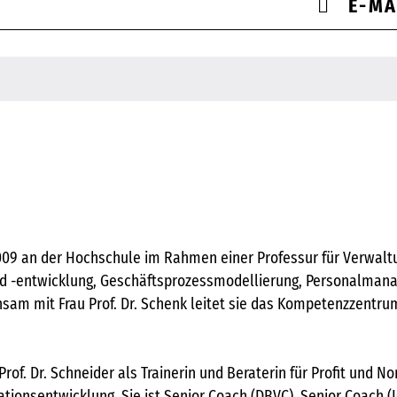
E-MA
it 2009 an der Hochschule im Rahmen einer Professur für Verwa
nd -entwicklung, Geschäftsprozessmodellierung, Personalman
sam mit Frau Prof. Dr. Schenk leitet sie das Kompetenzzentrum 
rof. Dr. Schneider als Trainerin und Beraterin für Profit und N
ationsentwicklung. Sie ist Senior Coach (DBVC), Senior Coach (