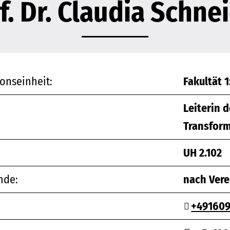
f. Dr. Claudia Schne
onseinheit:
Fakultät 
Leiterin 
Transfor
UH 2.102
nde:
nach Ver
+491609