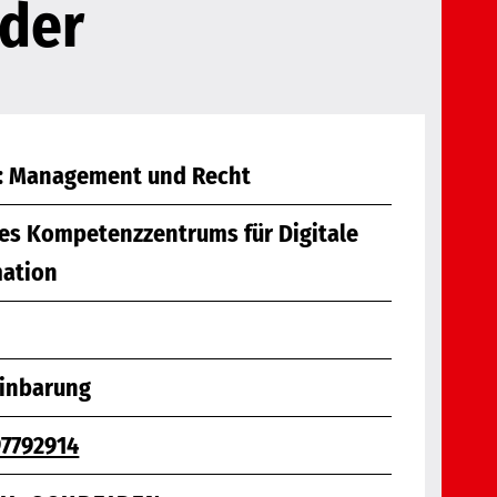
ider
1: Management und Recht
des Kompetenzzentrums für Digitale
mation
einbarung
7792914