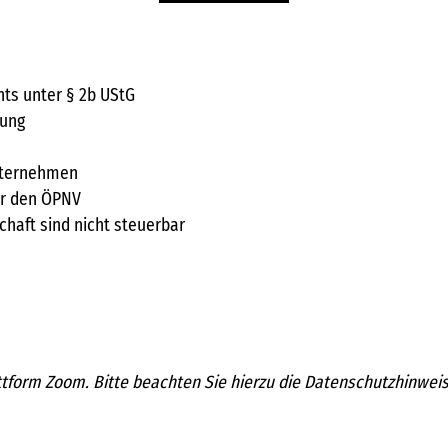
hts unter § 2b UStG
tung
nternehmen
ür den ÖPNV
haft sind nicht steuerbar
ttform Zoom. Bitte beachten Sie hierzu die Datenschutzhinwei