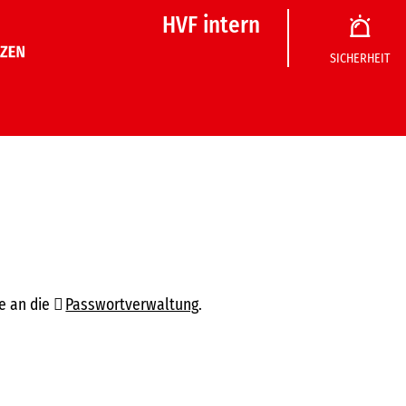
HVF intern
SICHERHEIT
e an die
Passwortverwaltung
.