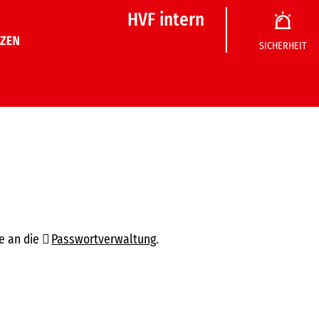
HVF intern
SICHERHEIT
e an die
Passwortverwaltung
.